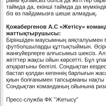
райы қолайсыз болса да жігіттер бары
таймда да, екінші таймда да мүмкінді
біз өз пайдамызға шеше алмадық.
Қожабергенов А.С «Жетісу» кома
жаттықтырушысы:
Біріншіден маусымның аяқталуымен 
футболшыларды құттықтыймын. Әсірес
жанкүйерлерге алғысымыз шексіз. Ал
жігіттер жақсы ойын көрсетті. Бұл ұпа
атқаратыны белгілі. Сондықтан кездес
бастап қолдан кегеннің барлығын жа
қиын болғанымен тапсырманы нақты о
Сондықтан команданың ойынына ри
Пресс-служба ФК "Жетысу"