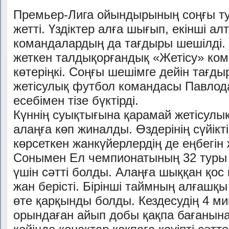
Премьер-Лига ойындырының соңғы ту
жетті. Үздіктер алға шығып, екінші а
командалардың да тағдыры шешілді.
жеткен талдықорғандық «Жетісу» ком
көтеріңкі. Соңғы шешімге дейін тағды
жетісулық футбол командасы Павлода
есебімен тізе бүктірді.
Күннің суықтығына қарамай жетісулы
алаңға көп жиналды. Өздерінің сүйік
көрсеткен жанкүйерлердің де еңбегін
Сонымен Ел чемпионатының 32 туры
үшін сәтті болды. Алаңға шыққан қос
жан берісті. Бірінші таймның алғашқ
өте қарқынды болды. Кездесудің 4 м
орындаған айып добы қақпа бағанына 