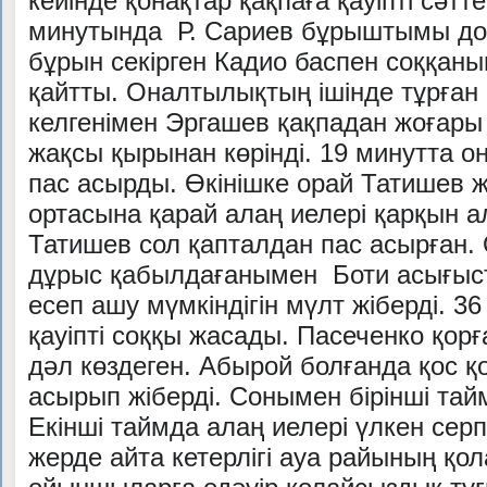
кейінде қонақтар қақпаға қауіпті сәт
минутында Р. Сариев бұрыштымы до
бұрын секірген Кадио баспен соққан
қайтты. Оналтылықтың ішінде тұрған
келгенімен Эргашев қақпадан жоғары
жақсы қырынан көрінді. 19 минутта о
пас асырды. Өкінішке орай Татишев ж
ортасына қарай алаң иелері қарқын а
Татишев сол қапталдан пас асырған.
дұрыс қабылдағанымен Боти асығыст
есеп ашу мүмкіндігін мүлт жіберді. 3
қауіпті соққы жасады. Пасеченко қор
дәл көздеген. Абырой болғанда қос қ
асырып жіберді. Сонымен бірінші тай
Екінші таймда алаң иелері үлкен се
жерде айта кетерлігі ауа райының қо