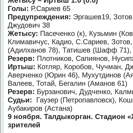
Жетысу – Иртыш 1:0 (0:0)
Голы:
Р.Сариев 65
Предупреждения:
Эргашев19, Зотов 
Джудович 38
Жетысу:
Пасеченко (к), Кузьмин (Ко
Климавичус, Кадио, С.Сариев, Зотов,
(Адилханов 78), Татишев (Шафф 71)
Резерв:
Плотников, Сапиянов, Нусип
Иртыш:
Котляр, Коробов, Чучман, Дж
Аверченко (Юрин 46), Мухутдинов (Аяг
Валеев, Тотай, Бегалин (Аманов 61
Резерв:
Бурзанович, Дудченко, Калм
Судьи:
Гаузер (Петропавловск), Кош
Аубакиров (Астана)
9 ноября. Талдыкорган. Стадион «
зрителей