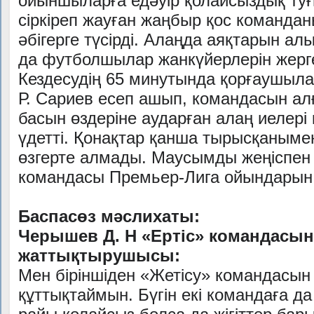
ойыншыларға едәуір қолайсыздық туғы
сіркіреп жауған жаңбыр қос команд
әбігерге түсірді. Алаңда аяқтарын ал
да футболшылар жанкүйерлерін жерг
Кездесудің 65 минутында қорғаушыл
Р. Сариев есеп ашып, командасын ал
басын өздеріне аударған алаң иелері
үдетті. Қонақтар қанша тырысқаныме
өзгерте алмады. Маусымды жеңіспен 
командасы Премьер-Лига ойындарын 
Баспасөз мәслихаты:
Черышев Д. Н «Ертіс» командасы
жаттықтырушысы:
Мен біріншіден «Жетісу» командасын
құттықтаймын. Бүгін екі командаға да