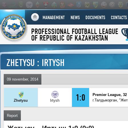
MANAGEMENT
NEWS
DOCUMENTS
CONTACTS
PROFESSIONAL FOOTBALL LEAGUE
OF REPUBLIC OF KAZAKHSTAN
ZHETYSU : IRTYSH
09 november, 2014
1:0
Premier League, 32
г.Талдыкорган, "Же
Zhetysu
Irtysh
Report