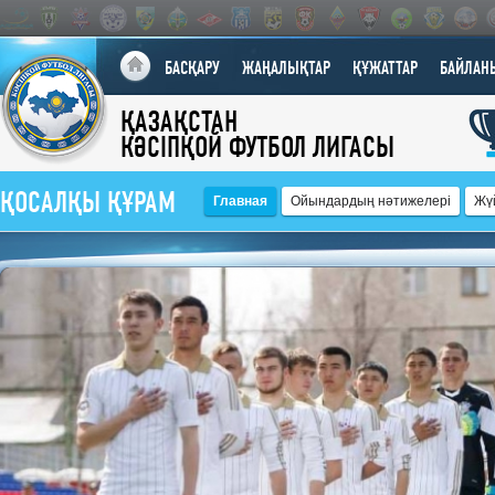
БАСҚАРУ
ЖАҢАЛЫҚТАР
ҚҰЖАТТАР
БАЙЛАН
ҚАЗАҚСТАН
КӘСІПҚОЙ ФУТБОЛ ЛИГАСЫ
ҚОСАЛҚЫ ҚҰРАМ
Главная
Ойындардың нәтижелері
Жү