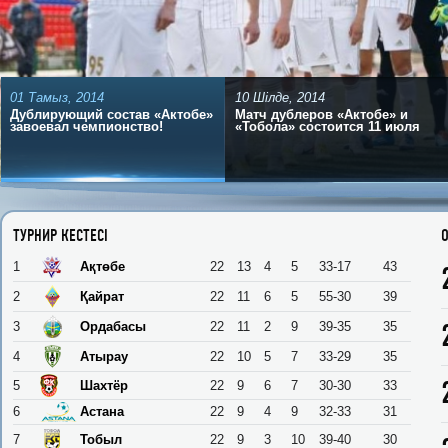
01 Тамыз, 2014
10 Шілде, 2014
Дублирующий состав «Актобе»
Матч дублеров «Актобе» и
завоевал чемпионство!
«Тобола» состоится 11 июля
ТУРНИР КЕСТЕСІ
1
Ақтөбе
22
13
4
5
33-17
43
2
Қайрат
22
11
6
5
55-30
39
3
Ордабасы
22
11
2
9
39-35
35
4
Атырау
22
10
5
7
33-29
35
5
Шахтёр
22
9
6
7
30-30
33
6
Астана
22
9
4
9
32-33
31
7
Тобыл
22
9
3
10
39-40
30