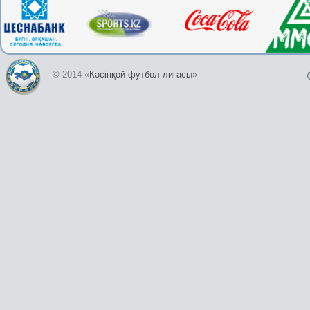
© 2014 «
Кәсіпқой футбол лигасы
»