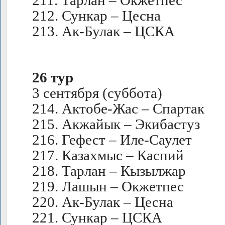
211. Тарлан – Окжетпес
212. Сункар – Цесна
213. Ак-Булак – ЦСКА
26 тур
3 сентября (суббота)
214. Актобе-Жас – Спартак
215. Акжайык – Экибастуз
216. Гефест – Иле-Саулет
217. Казахмыс – Каспий
218. Тарлан – Кызылжар
219. Лашын – Окжетпес
220. Ак-Булак – Цесна
221. Сункар – ЦСКА