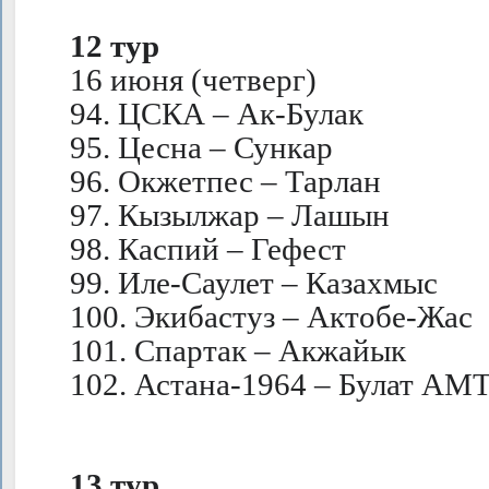
12 тур
16 июня (четверг)
94. ЦСКА – Ак-Булак
95. Цесна – Сункар
96. Окжетпес – Тарлан
97. Кызылжар – Лашын
98. Каспий – Гефест
99. Иле-Саулет – Казахмыс
100. Экибастуз – Актобе-Жас
101. Спартак – Акжайык
102. Астана-1964 – Булат АМ
13 тур