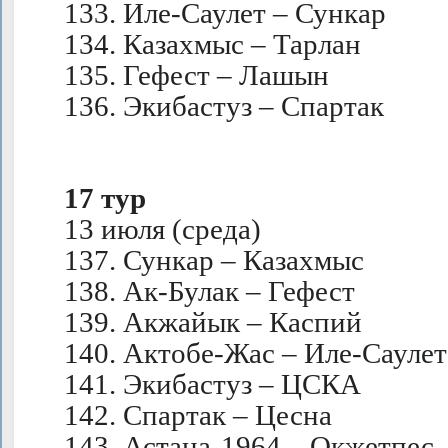
133. Иле-Саулет – Сункар
134. Казахмыс – Тарлан
135. Гефест – Лашын
136. Экибастуз – Спартак
17 тур
13 июля (среда)
137. Сункар – Казахмыс
138. Ак-Булак – Гефест
139. Акжайык – Каспий
140. Актобе-Жас – Иле-Саулет
141. Экибастуз – ЦСКА
142. Спартак – Цесна
143. Астана-1964 – Окжетпес