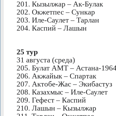
201. Кызылжар – Ак-Булак
202. Окжетпес – Сункар
203. Иле-Саулет – Тарлан
204. Каспий – Лашын
25 тур
31 августа (среда)
205. Булат АМТ – Астана-196
206. Акжайык – Спартак
207. Актобе-Жас – Экибастуз
208. Казахмыс – Иле-Саулет
209. Гефест – Каспий
210. Лашын – Кызылжар