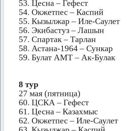
53. Цесна – Гефест
54. Окжетпес – Каспий
55. Кызылжар – Иле-Саулет
56. Экибастуз – Лашын
57. Спартак – Тарлан
58. Астана-1964 – Сункар
59. Булат АМТ – Ак-Булак
8 тур
27 мая (пятница)
60. ЦСКА – Гефест
61. Цесна – Казахмыс
62. Окжетпес – Иле-Саулет
63. Кызылжар – Каспий