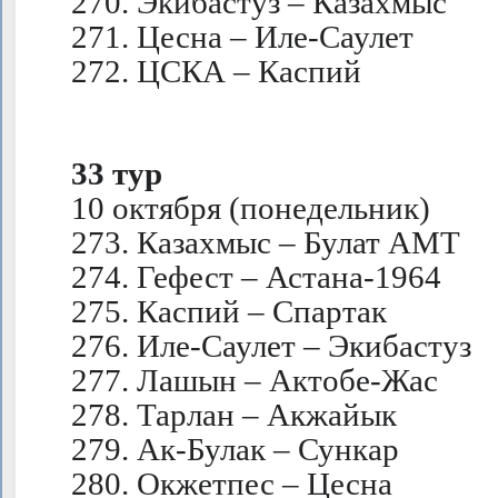
270. Экибастуз – Казахмыс
271. Цесна – Иле-Саулет
272. ЦСКА – Каспий
33 тур
10 октября (понедельник)
273. Казахмыс – Булат АМТ
274. Гефест – Астана-1964
275. Каспий – Спартак
276. Иле-Саулет – Экибастуз
277. Лашын – Актобе-Жас
278. Тарлан – Акжайык
279. Ак-Булак – Сункар
280. Окжетпес – Цесна