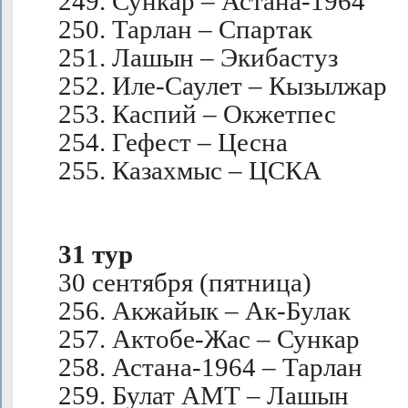
249. Сункар – Астана-1964
250. Тарлан – Спартак
251. Лашын – Экибастуз
252. Иле-Саулет – Кызылжар
253. Каспий – Окжетпес
254. Гефест – Цесна
255. Казахмыс – ЦСКА
31 тур
30 сентября (пятница)
256. Акжайык – Ак-Булак
257. Актобе-Жас – Сункар
258. Астана-1964 – Тарлан
259. Булат АМТ – Лашын