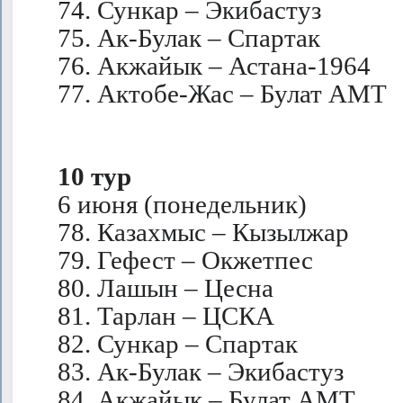
74. Сункар – Экибастуз
75. Ак-Булак – Спартак
76. Акжайык – Астана-1964
77. Актобе-Жас – Булат АМТ
10 тур
6 июня (понедельник)
78. Казахмыс – Кызылжар
79. Гефест – Окжетпес
80. Лашын – Цесна
81. Тарлан – ЦСКА
82. Сункар – Спартак
83. Ак-Булак – Экибастуз
84. Акжайык – Булат АМТ