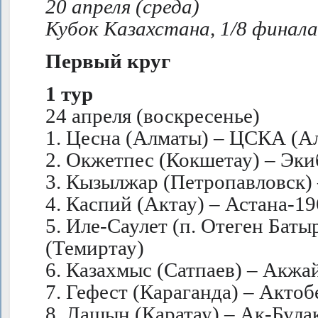
20 апреля (среда)
Кубок Казахстана, 1/8 финала
Первый круг
1 тур
24 апреля (воскресенье)
1. Цесна (Алматы) – ЦСКА (А
2. Окжетпес (Кокшетау) – Эки
3. Кызылжар (Петропавловск) 
4. Каспий (Актау) – Астана-19
5. Иле-Саулет (п. Отеген Бат
(Темиртау)
6. Казахмыс (Сатпаев) – Акжа
7. Гефест (Караганда) – Акто
8. Лашын (Каратау) – Ак-Булак