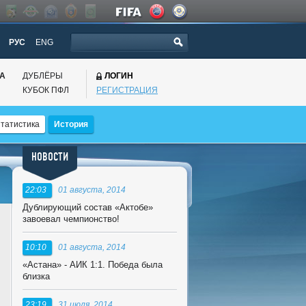
РУС
ENG
НА
ДУБЛЁРЫ
ЛОГИН
КУБОК ПФЛ
РЕГИСТРАЦИЯ
татистика
История
НОВОСТИ
22:03
01 августа, 2014
Дублирующий состав «Актобе»
завоевал чемпионство!
10:10
01 августа, 2014
«Астана» - АИК 1:1. Победа была
близка
23:19
31 июля, 2014