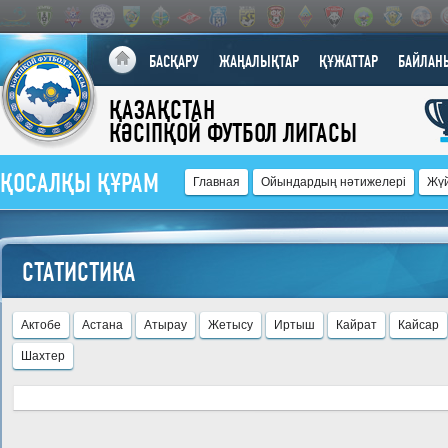
БАСҚАРУ
ЖАҢАЛЫҚТАР
ҚҰЖАТТАР
БАЙЛАН
ҚАЗАҚСТАН
КӘСІПҚОЙ ФУТБОЛ ЛИГАСЫ
ҚОСАЛҚЫ ҚҰРАМ
Главная
Ойындардың нәтижелері
Жү
СТАТИСТИКА
Актобе
Астана
Атырау
Жетысу
Иртыш
Кайрат
Кайсар
Шахтер