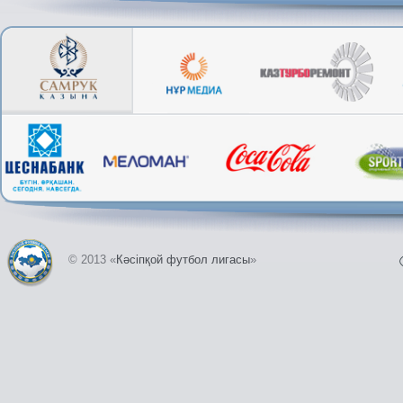
© 2013 «
Кәсіпқой футбол лигасы
»