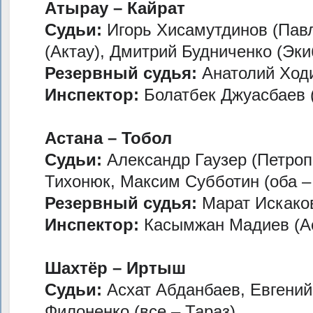
Атырау – Кайрат
Судьи:
Игорь Хисамутдинов (Павл
(Актау), Дмитрий Будниченко (Эки
Резервный судья:
Анатолий Ход
Инспектор:
Болатбек Джуасбаев 
Астана – Тобол
Судьи:
Александр Гаузер (Петроп
Тихонюк, Максим Субботин (оба –
Резервный судья:
Марат Искаков
Инспектор:
Касымжан Мадиев (А
Шахтёр – Иртыш
Судьи:
Асхат Абданбаев, Евгений
Филоненко (все – Тараз)