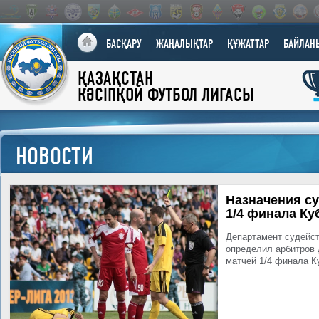
БАСҚАРУ
ЖАҢАЛЫҚТАР
ҚҰЖАТТАР
БАЙЛАН
ҚАЗАҚСТАН
КӘСІПҚОЙ ФУТБОЛ ЛИГАСЫ
НОВОСТИ
Назначения су
1/4 финала Ку
Департамент судейст
определил арбитров
матчей 1/4 финала К