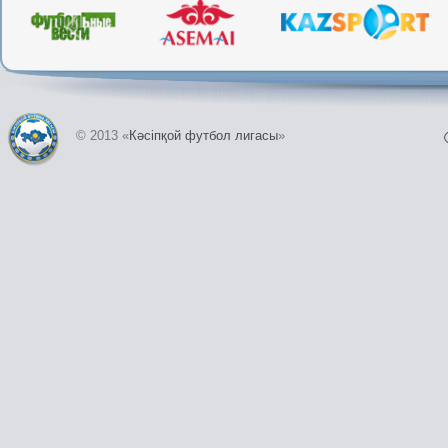
© 2013 «
Кәсіпқой футбол лигасы
»