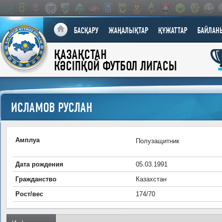
БАСҚАРУ
ЖАҢАЛЫҚТАР
ҚҰЖАТТАР
БАЙЛАН
ҚАЗАҚСТАН
КӘСІПҚОЙ ФУТБОЛ ЛИГАСЫ
ИСЛАМОВ РУСЛАН
Амплуа
Полузащитник
Дата рождения
05.03.1991
Гражданство
Казахстан
Рост/вес
174/70