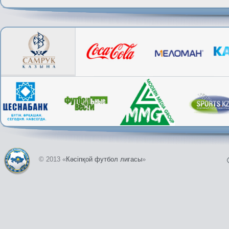
© 2013 «
Кәсіпқой футбол лигасы
»