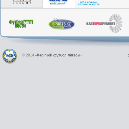
© 2014 «
Кәсіпқой футбол лигасы
»