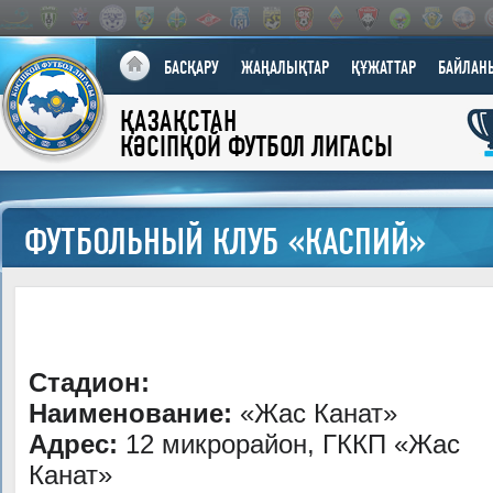
БАСҚАРУ
ЖАҢАЛЫҚТАР
ҚҰЖАТТАР
БАЙЛАН
ҚАЗАҚСТАН
КӘСІПҚОЙ ФУТБОЛ ЛИГАСЫ
ФУТБОЛЬНЫЙ КЛУБ «КАСПИЙ»
Стадион:
Наименование:
«Жас Канат»
Адрес:
12 микрорайон, ГККП «Жас
Канат»