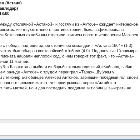
в (Астана)
авлодар)
18:00
.
ежду столичной «Астаной» и гостями из «Актобе» ожидает интересное
ервом матче двухматчевого противостояния была зафиксирована
кси Кетевоама актюбинцы ответили взятием ворот в исполнении Маркоса
е с победы над еще одной столичной командой – «Астана-1964» (1:0).
счетом был обыгран костанайский «Тобол» (4:0). Подопечные Станимира
ионата набрали неплохой ход, о чем говорит тот факт, что «Астана»
ении 11 матчей.
убка Казахстана выбили из борьбы кызылординский «Кайсар», забив
ем раунде «Актобе» с трудом переиграл «Тараз». Дублем у
й легионер актюбинцев Алексей Антонов, забивший победный гол своей
основного времени матча. Беспроигрышная серия «Актобе» в
т пять матчей, но и два последних поединка актюбинцы выиграть не