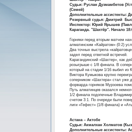
Судьи: Руслан Дузмамбетов (Ус
(Семей)
Дополнительные ассистенты: Де
Резервный судья: Дмитрий Быс
Инспектор: Юрий Ярышев (Павл
Караганда. "Шахтёр". Начало 18:
Горняки перед вторым матчем нах
алматинским «Кайратом» (0:2) ус
Два точных выстрела «кайратовце
задел перед ответной встречей.
Карагандинский «Шахтер», как де
розыгрыше с 1/8 финала. В сопер
который на стадии 1/16 выбил из
Виктора Кумыкова крупно переигр
соперником «Шахтера» стал уже 
форварда горняков Мурзоева помо
Путь алматинцев оказался немного
1/2 финала подопечные Владимира
счетом 3:1. По очереди были пов
лиги «Гефест» (1/8 финала) и «Ат
Астана – Актобе
Судьи: Акмалхан Холматов (Кыз
Дополнительные ассистенты: Асх