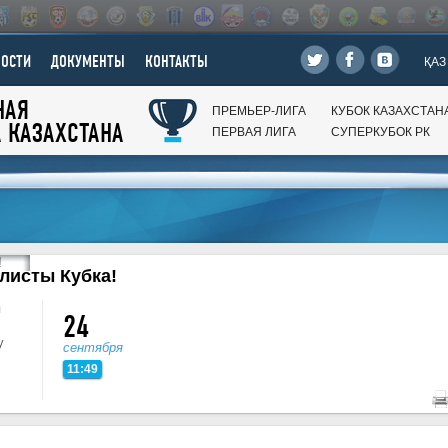
ВОСТИ
ДОКУМЕНТЫ
КОНТАКТЫ
ҚАЗ
НАЯ
ПРЕМЬЕР-ЛИГА
КУБОК КАЗАХСТАН
А КАЗАХСТАНА
ПЕРВАЯ ЛИГА
СУПЕРКУБОК РК
листы Кубка!
я
24
у
сентября
11:49