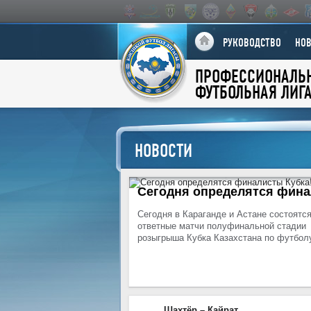
РУКОВОДСТВО
НО
ПРОФЕССИОНАЛЬ
ФУТБОЛЬНАЯ ЛИГ
НОВОСТИ
Сегодня определятся фина
Сегодня в Караганде и Астане состоятс
ответные матчи полуфинальной стадии
розыгрыша Кубка Казахстана по футбол
Шахтёр – Кайрат