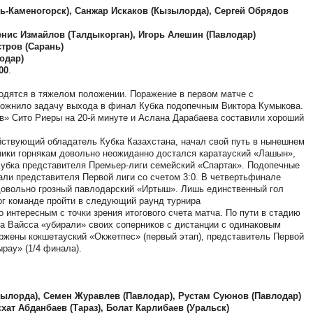
ть-Каменогорск), Санжар Искаков (Кызылорда), Сергей Обрядов
нис Измайлов (Талдыкорган), Игорь Алешин (Павлодар)
тров (Сарань)
одар)
00
.
одятся в тяжелом положении. Поражение в первом матче с
ложнило задачу выхода в финал Кубка подопечным Виктора Кумыкова.
в» Сито Риеры на 20-й минуте и Аслана Дарабаева составили хороший
йствующий обладатель Кубка Казахстана, начал свой путь в нынешнем
ники горнякам довольно неожиданно достался каратауский «Лашын»,
 Кубка представителя Премьер-лиги семейский «Спартак». Подопечные
али представителя Первой лиги со счетом 3:0. В четвертьфинале
довольно грозный павлодарский «Иртыш». Лишь единственный гол
г команде пройти в следующий раунд турнира
 интересным с точки зрения итогового счета матча. По пути в стадию
 Вайсса «убирали» своих соперников с дистанции с одинаковым
ержены кокшетауский «Окжетпес» (первый этап), представитель Первой
ырау» (1/4 финала).
ылорда), Семен Журавлев (Павлодар), Рустам Суюнов (Павлодар)
ат Абданбаев (Тараз), Болат Карлибаев (Уральск)