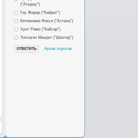
("Атырау")
Гоу Жерар ("Кайрат")
Кетевоама Фокси ("Астана")
Хунт Римо ("Кайсар")
Топчагич Михрет ("Шахтер")
Архив опросов