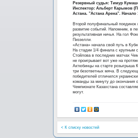
Резервный судья: Тимур Кумаше
Инспектор: Альберт Карымов (П
Астана. "Астана Арена". Начало 
Второй полуфинальный поединок м
развитие событий. Напомним, в п
результативная ничья. На гол Фо
Пиззелли.
«Астана» начала свой путь в Кубк
На стадии 1/4 финала с крупным 
Стойлова в последних матчах Чемп
не проигрывает вот уже на протяж
Актюбинцы на старте розыгрыша К
три безответных мяча. В следующ
победителей отличился украински
команды за минуту до окончания 
Чемпионате Казахстана составляе
могут.
< К списку новостей