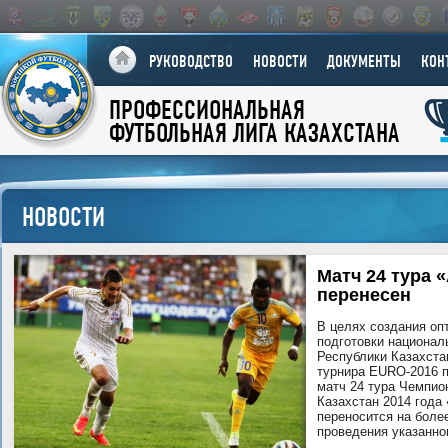
РУКОВОДСТВО
НОВОСТИ
ДОКУМЕНТЫ
КОН
ПРОФЕССИОНАЛЬНАЯ
ФУТБОЛЬНАЯ ЛИГА КАЗАХСТАНА
НОВОСТИ
Матч 24 тура 
перенесен
В целях создания оп
подготовки национал
Республики Казахста
турнира EURO-2016 
матч 24 тура Чемпио
Казахстан 2014 года
переносится на более
проведения указанно