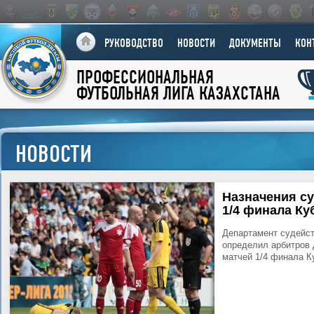
РУКОВОДСТВО
НОВОСТИ
ДОКУМЕНТЫ
КОН
ПРОФЕССИОНАЛЬНАЯ
ФУТБОЛЬНАЯ ЛИГА КАЗАХСТАНА
НОВОСТИ
Назначения су
1/4 финала Ку
Департамент судейст
определил арбитров
матчей 1/4 финала К