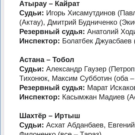
Атырау – Кайрат
Судьи:
Игорь Хисамутдинов (Павл
(Актау), Дмитрий Будниченко (Эки
Резервный судья:
Анатолий Ход
Инспектор:
Болатбек Джуасбаев 
Астана – Тобол
Судьи:
Александр Гаузер (Петроп
Тихонюк, Максим Субботин (оба –
Резервный судья:
Марат Искаков
Инспектор:
Касымжан Мадиев (А
Шахтёр – Иртыш
Судьи:
Асхат Абданбаев, Евгений
Филоненко (все – Тараз)