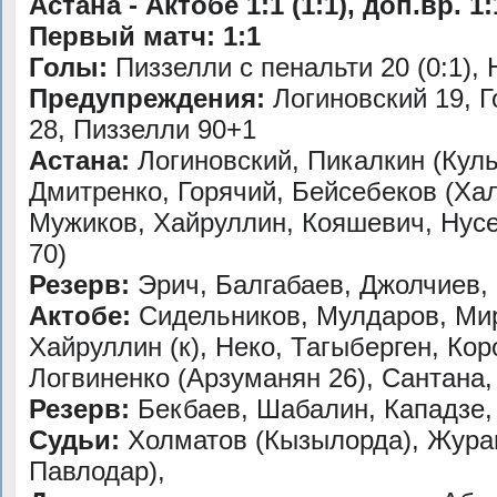
Астана - Актобе 1:1 (1:1), доп.вр. 1:
Первый матч: 1:1
Голы:
Пиззелли с пенальти 20 (0:1), 
Предупреждения:
Логиновский 19, 
28, Пиззелли 90+1
Астана:
Логиновский, Пикалкин (Куль
Дмитренко, Горячий, Бейсебеков (Хал
Мужиков, Хайруллин, Кояшевич, Нусе
70)
Резерв:
Эрич, Балгабаев, Джолчиев,
Актобе:
Сидельников, Мулдаров, Ми
Хайруллин (к), Неко, Тагыберген, Кор
Логвиненко (Арзуманян 26), Сантана,
Резерв:
Бекбаев, Шабалин, Кападзе,
Судьи:
Холматов (Кызылорда), Журав
Павлодар),