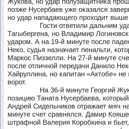
Жукова, но удар полузащитника прош
позже Нусербаев уже оказался зав
но удар нападающего проходит выше 
Гости ответили дальним удар
Тагыбергена, но Владимир Логиновск
ударом. А на 19-й минуте после пад
Неко, судья назначает пенальти, кото
Маркос Пиззелли. На 27-й минуте счет
после отличной передачи Данило Нек
Хайруллина, но капитан «Актобе» не 
ворот.
На 36-й минуте Георгий Жуков
позицию Таната Нусербаева, который 
Андрей Сидельников отражает мяч на
минуте счет сравнялся. Дамир Кояш
штрафной Валерия Коробкина и бьет,