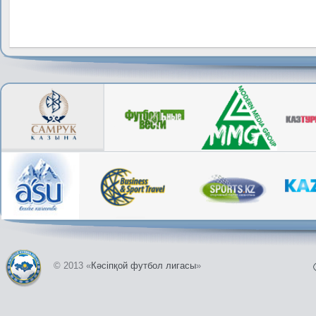
© 2013 «
Кәсіпқой футбол лигасы
»