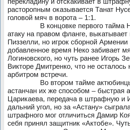
перекладину и отскакивает в штрафн
расторопным оказывается Танат Нус
головой мяч в ворота – 1:1.
В концовке первого тайма Нек
атаку на правом фланге, выкатывает
Пиззелли, но игрок сборной Армении 
добавленное время Неко забивает м
Логиновского, но чуть ранее Игорь З
Викторе Дмитренко, что не осталось
арбитром встречи.
Во втором тайме актюбинцы чу
астанчан их же способом – быстрая 
Царикаева, передача в штрафную и И
дальний угол, но за «Астану» сыграла
штрафного мог отличиться Дамир Коя
себя принял защитник «Актобе». Чут