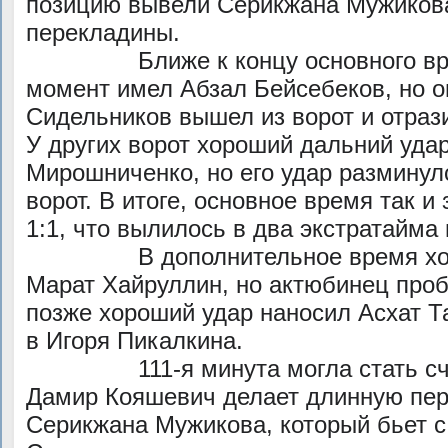
позицию вывели Серикжана Мужикова
перекладины.
Ближе к концу основного врем
момент имел Абзал Бейсебеков, но 
Сидельников вышел из ворот и отраз
У других ворот хороший дальний уда
Мирошниченко, но его удар разминул
ворот. В итоге, основное время так 
1:1, что вылилось в два экстратайма 
В дополнительное время хоро
Марат Хайруллин, но актюбинец проб
позже хороший удар наносил Асхат Т
в Игоря Пикалкина.
111-я минута могла стать счаст
Дамир Кояшевич делает длинную пе
Серикжана Мужикова, который бьет с 