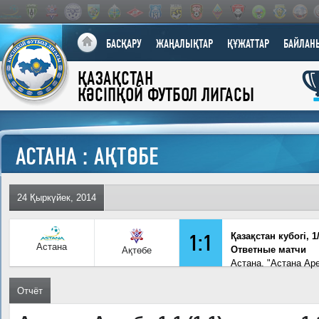
БАСҚАРУ
ЖАҢАЛЫҚТАР
ҚҰЖАТТАР
БАЙЛАН
ҚАЗАҚСТАН
КӘСІПҚОЙ ФУТБОЛ ЛИГАСЫ
АСТАНА : АҚТӨБЕ
24 Қыркүйек, 2014
1:1
Қазақстан кубогi, 1
Астана
Ответные матчи
Ақтөбе
Астана. "Астана Ар
Отчёт