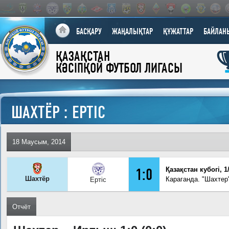
БАСҚАРУ
ЖАҢАЛЫҚТАР
ҚҰЖАТТАР
БАЙЛАН
ҚАЗАҚСТАН
КӘСІПҚОЙ ФУТБОЛ ЛИГАСЫ
ШАХТЁР : ЕРТІС
18 Маусым, 2014
1:0
Қазақстан кубогi, 
Шахтёр
Караганда. "Шахтер
Ертіс
Отчёт