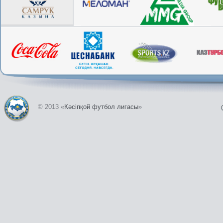
© 2013 «
Кәсіпқой футбол лигасы
»