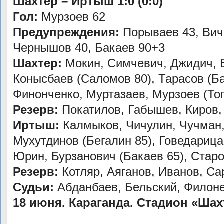
Шахтер – Иртыш 1:0 (0:0)
Гол:
Мурзоев 62
Предупреждения:
Порываев 43, Вич
Чернышов 40, Бакаев 90+3
Шахтер:
Мокин, Симчевич, Джидич, 
Конысбаев (Саломов 80), Тарасов (Б
Финонченко, Муртазаев, Мурзоев (Топ
Резерв:
Покатилов, Габышев, Киров,
Иртыш:
Калмыков, Чичулин, Чучман,
Мухутдинов (Бегалин 85), Говедарица
Юрин, Бурзанович (Бакаев 65), Стар
Резерв:
Котляр, Аяганов, Иванов, Са
Судьи:
Абданбаев, Бельский, Филонен
18 июня. Караганда. Стадион «Шах