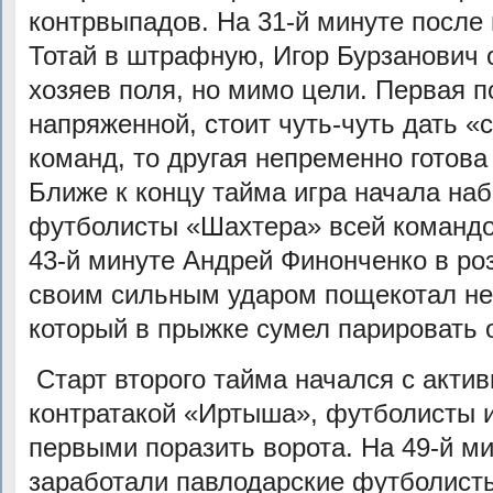
контрвыпадов. На 31-й минуте после
Тотай в штрафную, Игор Бурзанович 
хозяев поля, но мимо цели. Первая 
напряженной, стоит чуть-чуть дать «
команд, то другая непременно готова
Ближе к концу тайма игра начала наб
футболисты «Шахтера» всей командой
43-й минуте Андрей Финонченко в р
своим сильным ударом пощекотал не
который в прыжке сумел парировать 
Старт второго тайма начался с акти
контратакой «Иртыша», футболисты 
первыми поразить ворота. На 49-й ми
заработали павлодарские футболисты