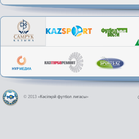
© 2013 «
Кәсіпқой футбол лигасы
»