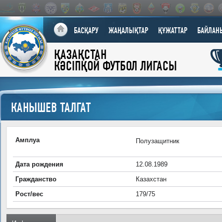
БАСҚАРУ
ЖАҢАЛЫҚТАР
ҚҰЖАТТАР
БАЙЛАН
ҚАЗАҚСТАН
КӘСІПҚОЙ ФУТБОЛ ЛИГАСЫ
КАНЫШЕВ ТАЛГАТ
Амплуа
Полузащитник
Дата рождения
12.08.1989
Гражданство
Казахстан
Рост/вес
179/75