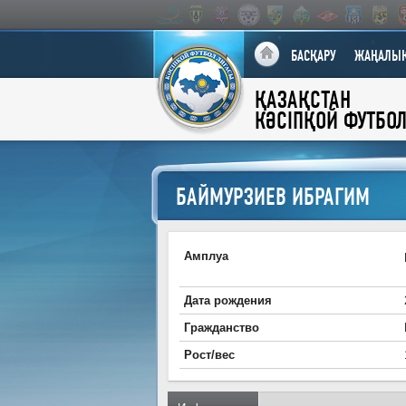
БАСҚАРУ
ЖАҢАЛЫҚ
ҚАЗАҚСТАН
КӘСІПҚОЙ ФУТБО
БАЙМУРЗИЕВ ИБРАГИМ
Амплуа
Дата рождения
Гражданство
Рост/вес