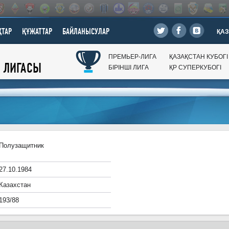
ТАР
ҚҰЖАТТАР
БАЙЛАНЫСУЛАР
ҚАЗ
ПРЕМЬЕР-ЛИГА
ҚАЗАҚСТАН КУБОГI
Л ЛИГАСЫ
БIРIНШI ЛИГА
ҚР CУПЕРКУБОГI
Полузащитник
27.10.1984
Казахстан
193/88