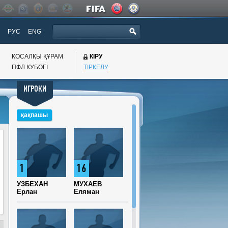
РУС
ENG
ҚОСАЛҚЫ ҚҰРАМ
КІРУ
ПФЛ КУБОГI
ТІРКЕЛУ
ИГРОКИ
қақпашы
1
16
УЗБЕХАН
МУХАЕВ
Ерлан
Еляман