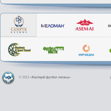
© 2013 «
Кәсіпқой футбол лигасы
»