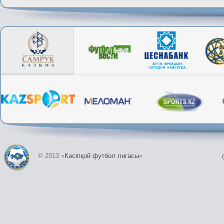
© 2013 «
Кәсіпқой футбол лигасы
»