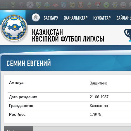
БАСҚАРУ
ЖАҢАЛЫҚТАР
ҚҰЖАТТАР
БАЙЛАН
ҚАЗАҚСТАН
КӘСІПҚОЙ ФУТБОЛ ЛИГАСЫ
СЕМИН ЕВГЕНИЙ
Амплуа
Защитник
Дата рождения
21.06.1987
Гражданство
Казахстан
Рост/вес
179/75