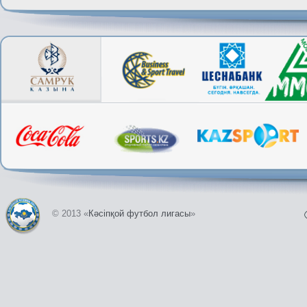
© 2013 «
Кәсіпқой футбол лигасы
»