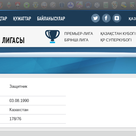
ТАР
ҚҰЖАТТАР
БАЙЛАНЫСУЛАР
ҚАЗ
ПРЕМЬЕР-ЛИГА
ҚАЗАҚСТАН КУБОГI
Л ЛИГАСЫ
БIРIНШI ЛИГА
ҚР CУПЕРКУБОГI
Защитник
03.08.1990
Казахстан
178/76