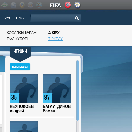
РУС
ENG
ҚОСАЛҚЫ ҚҰРАМ
КІРУ
ПФЛ КУБОГI
ТІРКЕЛУ
ИГРОКИ
қақпашы
35
87
НЕУПОКОЕВ
БАГАУТДИНОВ
Андрей
Роман