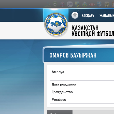
БАСҚАРУ
ЖАҢАЛЫҚ
ҚАЗАҚСТАН
КӘСІПҚОЙ ФУТБО
ОМАРОВ БАУЫРЖАН
Амплуа
Дата рождения
Гражданство
Рост/вес