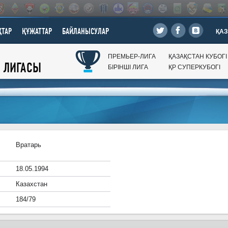
ТАР
ҚҰЖАТТАР
БАЙЛАНЫСУЛАР
ҚАЗ
ПРЕМЬЕР-ЛИГА
ҚАЗАҚСТАН КУБОГI
Л ЛИГАСЫ
БIРIНШI ЛИГА
ҚР CУПЕРКУБОГI
Вратарь
18.05.1994
Казахстан
184/79