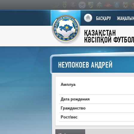
БАСҚАРУ
ЖАҢАЛЫҚ
ҚАЗАҚСТАН
КӘСІПҚОЙ ФУТБО
НЕУПОКОЕВ АНДРЕЙ
Амплуа
Дата рождения
Гражданство
Рост/вес