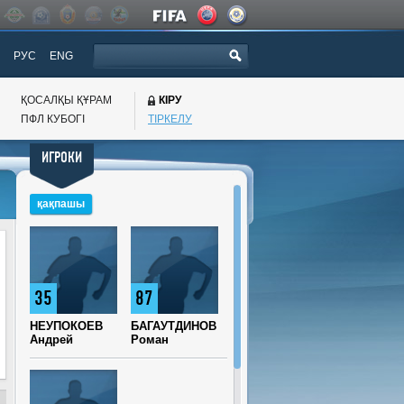
РУС
ENG
ҚОСАЛҚЫ ҚҰРАМ
КІРУ
ПФЛ КУБОГI
ТІРКЕЛУ
ИГРОКИ
қақпашы
35
87
НЕУПОКОЕВ
БАГАУТДИНОВ
Андрей
Роман