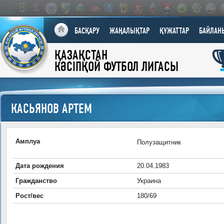
БАСҚАРУ
ЖАҢАЛЫҚТАР
ҚҰЖАТТАР
БАЙЛАН
ҚАЗАҚСТАН
КӘСІПҚОЙ ФУТБОЛ ЛИГАСЫ
КАСЬЯНОВ АРТЕМ
Амплуа
Полузащитник
Дата рождения
20.04.1983
Гражданство
Украина
Рост/вес
180/69