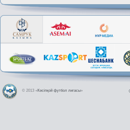
© 2013 «
Кәсіпқой футбол лигасы
»