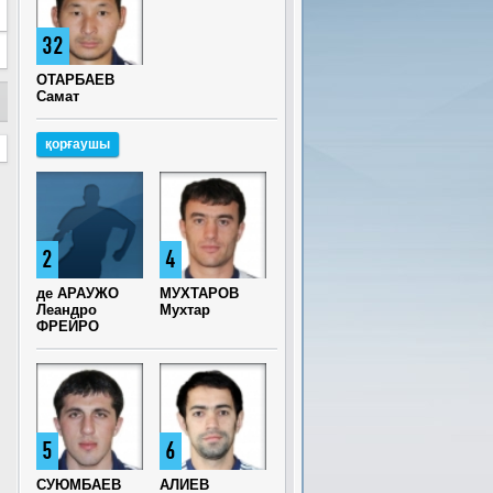
32
ОТАРБАЕВ
Самат
қорғаушы
2
4
де АРАУЖО
МУХТАРОВ
Леандро
Мухтар
ФРЕЙРО
5
6
СУЮМБАЕВ
АЛИЕВ