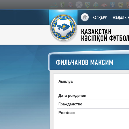
БАСҚАРУ
ЖАҢАЛЫҚ
ҚАЗАҚСТАН
КӘСІПҚОЙ ФУТБО
ФИЛЬЧАКОВ МАКСИМ
Амплуа
Дата рождения
Гражданство
Рост/вес