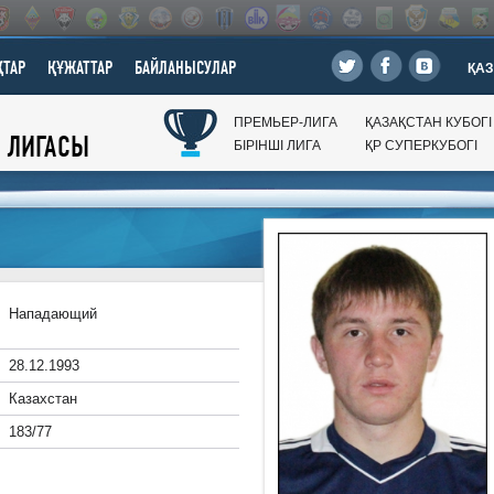
ТАР
ҚҰЖАТТАР
БАЙЛАНЫСУЛАР
ҚАЗ
ПРЕМЬЕР-ЛИГА
ҚАЗАҚСТАН КУБОГI
Л ЛИГАСЫ
БIРIНШI ЛИГА
ҚР CУПЕРКУБОГI
Нападающий
28.12.1993
Казахстан
183/77