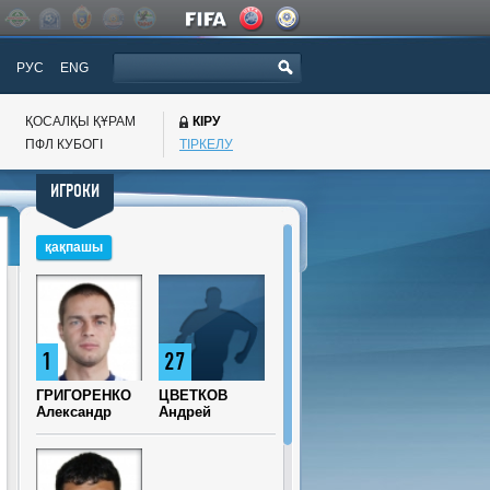
РУС
ENG
ҚОСАЛҚЫ ҚҰРАМ
КІРУ
ПФЛ КУБОГI
ТІРКЕЛУ
ИГРОКИ
қақпашы
1
27
ГРИГОРЕНКО
ЦВЕТКОВ
Александр
Андрей