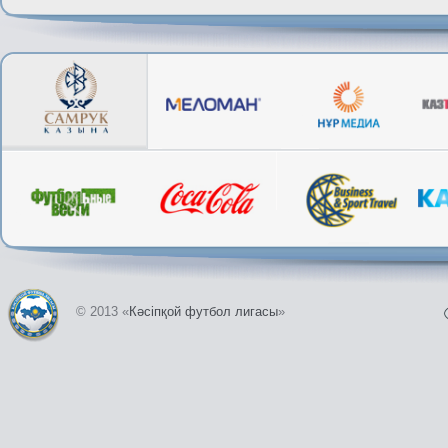
© 2013 «
Кәсіпқой футбол лигасы
»