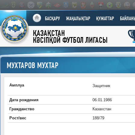
БАСҚАРУ
ЖАҢАЛЫҚТАР
ҚҰЖАТТАР
БАЙЛАН
ҚАЗАҚСТАН
КӘСІПҚОЙ ФУТБОЛ ЛИГАСЫ
МУХТАРОВ МУХТАР
Амплуа
Защитник
Дата рождения
06.01.1986
Гражданство
Казахстан
Рост/вес
188/79