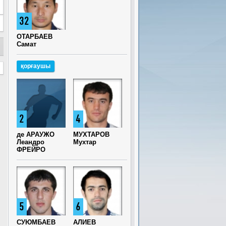
32
ОТАРБАЕВ
Самат
қорғаушы
2
4
де АРАУЖО
МУХТАРОВ
Леандро
Мухтар
ФРЕЙРО
5
6
СУЮМБАЕВ
АЛИЕВ