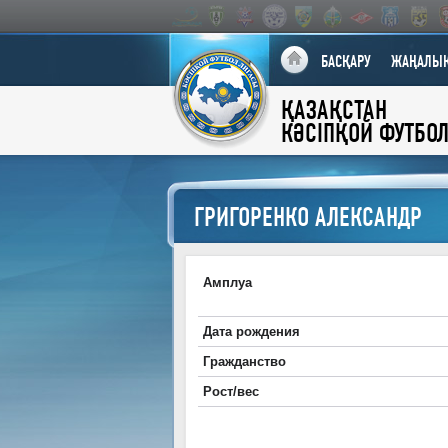
БАСҚАРУ
ЖАҢАЛЫҚ
ҚАЗАҚСТАН
КӘСІПҚОЙ ФУТБО
ГРИГОРЕНКО АЛЕКСАНДР
Амплуа
Дата рождения
Гражданство
Рост/вес