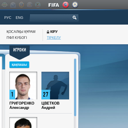
РУС
ENG
ҚОСАЛҚЫ ҚҰРАМ
КІРУ
ПФЛ КУБОГI
ТІРКЕЛУ
ИГРОКИ
қақпашы
1
27
ГРИГОРЕНКО
ЦВЕТКОВ
Александр
Андрей