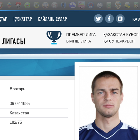
ТАР
ҚҰЖАТТАР
БАЙЛАНЫСУЛАР
ҚАЗ
ПРЕМЬЕР-ЛИГА
ҚАЗАҚСТАН КУБОГI
Л ЛИГАСЫ
БIРIНШI ЛИГА
ҚР CУПЕРКУБОГI
Вратарь
06.02.1985
Казахстан
182/75