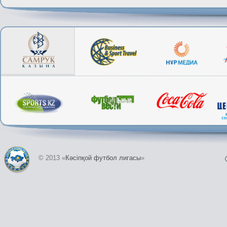
© 2013 «
Кәсіпқой футбол лигасы
»