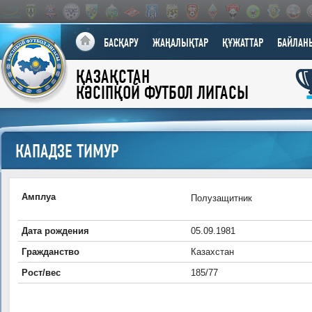
БАСҚАРУ
ЖАҢАЛЫҚТАР
ҚҰЖАТТАР
БАЙЛАН
ҚАЗАҚСТАН
КӘСІПҚОЙ ФУТБОЛ ЛИГАСЫ
КАПАДЗЕ ТИМУР
Амплуа
Полузащитник
Дата рождения
05.09.1981
Гражданство
Казахстан
Рост/вес
185/77