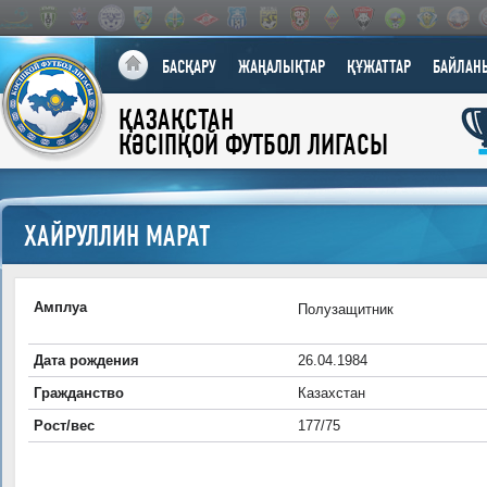
БАСҚАРУ
ЖАҢАЛЫҚТАР
ҚҰЖАТТАР
БАЙЛАН
ҚАЗАҚСТАН
КӘСІПҚОЙ ФУТБОЛ ЛИГАСЫ
ХАЙРУЛЛИН МАРАТ
Амплуа
Полузащитник
Дата рождения
26.04.1984
Гражданство
Казахстан
Рост/вес
177/75