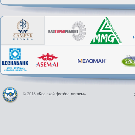
© 2013 «
Кәсіпқой футбол лигасы
»