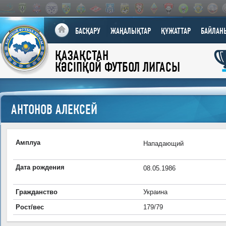
БАСҚАРУ
ЖАҢАЛЫҚТАР
ҚҰЖАТТАР
БАЙЛАН
ҚАЗАҚСТАН
КӘСІПҚОЙ ФУТБОЛ ЛИГАСЫ
АНТОНОВ АЛЕКСЕЙ
Амплуа
Нападающий
Дата рождения
08.05.1986
Гражданство
Украина
Рост/вес
179/79