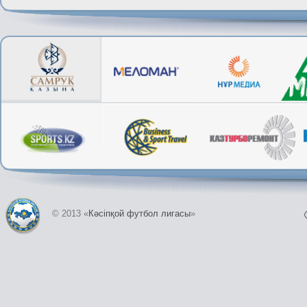
© 2013 «
Кәсіпқой футбол лигасы
»