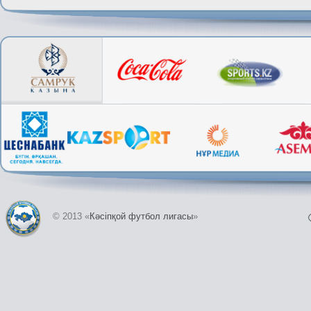
© 2013 «
Кәсіпқой футбол лигасы
»