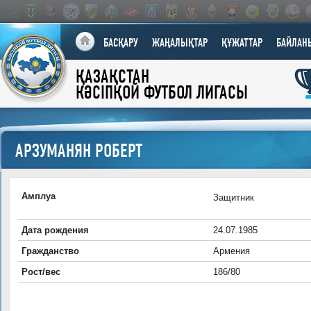
БАСҚАРУ
ЖАҢАЛЫҚТАР
ҚҰЖАТТАР
БАЙЛАН
ҚАЗАҚСТАН
КӘСІПҚОЙ ФУТБОЛ ЛИГАСЫ
АРЗУМАНЯН РОБЕРТ
Амплуа
Защитник
Дата рождения
24.07.1985
Гражданство
Армения
Рост/вес
186/80