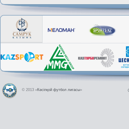
© 2013 «
Кәсіпқой футбол лигасы
»