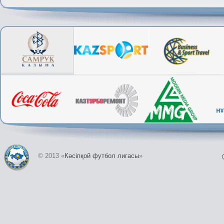
© 2013 «
Кәсіпқой футбол лигасы
»