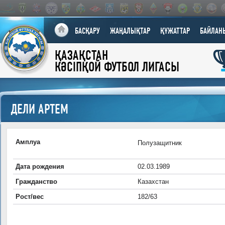
БАСҚАРУ
ЖАҢАЛЫҚТАР
ҚҰЖАТТАР
БАЙЛАН
ҚАЗАҚСТАН
КӘСІПҚОЙ ФУТБОЛ ЛИГАСЫ
ДЕЛИ АРТЕМ
Амплуа
Полузащитник
Дата рождения
02.03.1989
Гражданство
Казахстан
Рост/вес
182/63