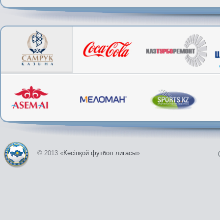
© 2013 «
Кәсіпқой футбол лигасы
»