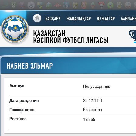
БАСҚАРУ
ЖАҢАЛЫҚТАР
ҚҰЖАТТАР
БАЙЛАН
ҚАЗАҚСТАН
КӘСІПҚОЙ ФУТБОЛ ЛИГАСЫ
НАБИЕВ ЭЛЬМАР
Амплуа
Полузащитник
Дата рождения
23.12.1991
Гражданство
Казахстан
Рост/вес
175/65