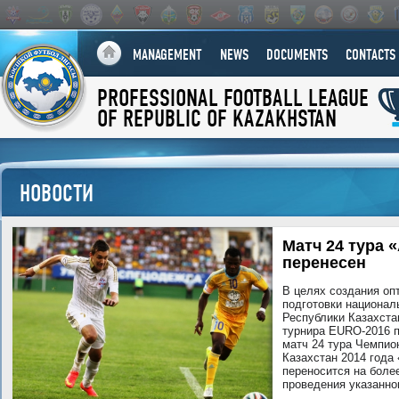
MANAGEMENT
NEWS
DOCUMENTS
CONTACTS
PROFESSIONAL FOOTBALL LEAGUE
OF REPUBLIC OF KAZAKHSTAN
НОВОСТИ
Матч 24 тура 
перенесен
В целях создания оп
подготовки национал
Республики Казахста
турнира EURO-2016 
матч 24 тура Чемпио
Казахстан 2014 года
переносится на более
проведения указанно